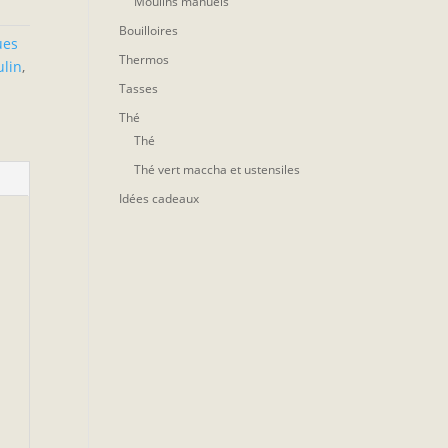
Moulins manuels
Bouilloires
ues
Thermos
lin
,
Tasses
Thé
Thé
Thé vert maccha et ustensiles
Idées cadeaux