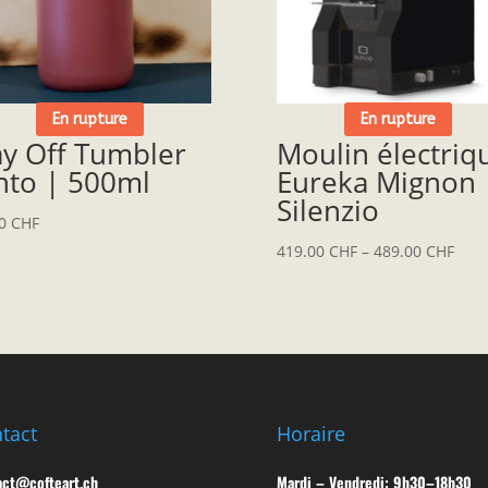
En rupture
En rupture
y Off Tumbler
Moulin électriq
nto | 500ml
Eureka Mignon
Silenzio
00
CHF
419.00
CHF
–
489.00
CHF
tact
Horaire
act@cofteart.ch
Mardi – Vendredi: 9h30–18h30