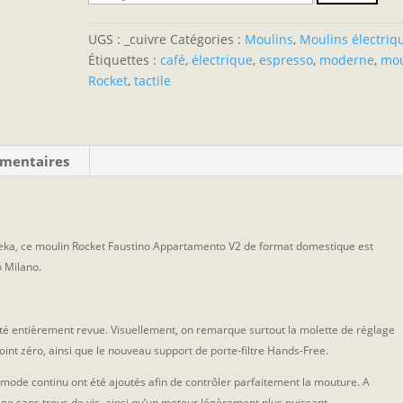
UGS :
_cuivre
Catégories :
Moulins
,
Moulins électriq
Étiquettes :
café
,
électrique
,
espresso
,
moderne
,
mou
Rocket
,
tactile
émentaires
reka, ce moulin Rocket Faustino Appartamento V2 de format domestique est
o Milano.
té entièrement revue. Visuellement, on remarque surtout la molette de réglage
int zéro, ainsi que le nouveau support de porte-filtre Hands-Free.
mode continu ont été ajoutés afin de contrôler parfaitement la mouture. A
age sans trous de vis, ainsi qu’un moteur légèrement plus puissant.