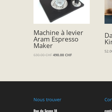
Machine à levier
Da
Aram Espresso
Ki
Maker
52.
630.00
CHF
490.00
CHF
Nous trouver
Con
Rue du Seyon 18
cont