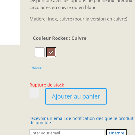
Disponible avec les options de panneaux latéraux
circulaires en cuivre ou en blanc
Matière: inox, cuivre (pour la version en cuivre)
Couleur Rocket
: Cuivre
Effacer
Rupture de stock
quantité
Ajouter au panier
de
Moulin
Rocket
recevoir un email de notification dès que le produit 
Faustino
disponible
Appartamento
V2
s'inscrire