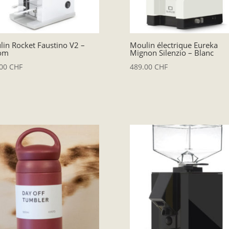
in Rocket Faustino V2 –
Moulin électrique Eureka
om
Mignon Silenzio – Blanc
.00
CHF
489.00
CHF