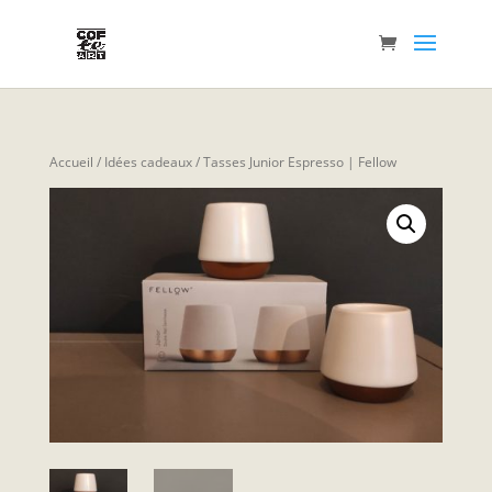
Accueil
/
Idées cadeaux
/ Tasses Junior Espresso | Fellow